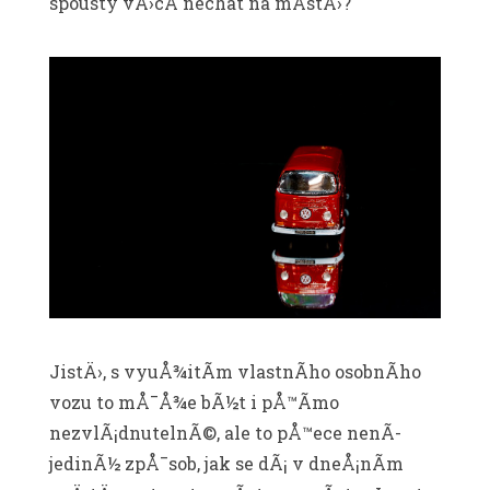
spousty vÄ›cÃ­ nechat na mÃ­stÄ›?
JistÄ›, s vyuÅ¾itÃ­m vlastnÃ­ho osobnÃ­ho
vozu to mÅ¯Å¾e bÃ½t i pÅ™Ã­mo
nezvlÃ¡dnutelnÃ©, ale to pÅ™ece nenÃ­
jedinÃ½ zpÅ¯sob, jak se dÃ¡ v dneÅ¡nÃ­m