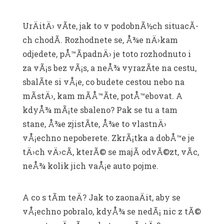
UrÄitÄ› vÃ­te, jak to v podobnÃ½ch situacÃ­
ch chodÃ­. Rozhodnete se, Å¾e nÄ›kam
odjedete, pÅ™Ã­padnÄ› je toto rozhodnuto i
za vÃ¡s bez vÃ¡s, a neÅ¾ vyrazÃ­te na cestu,
sbalÃ­te si vÅ¡e, co budete cestou nebo na
mÃ­stÄ›, kam mÃ­Å™Ã­te, potÅ™ebovat. A
kdyÅ¾ mÃ¡te sbaleno? Pak se tu a tam
stane, Å¾e zjistÃ­te, Å¾e to vlastnÄ›
vÅ¡echno nepoberete. ZkrÃ¡tka a dobÅ™e je
tÄ›ch vÄ›cÃ­, kterÃ© se majÃ­ odvÃ©zt, vÃ­c,
neÅ¾ kolik jich vaÅ¡e auto pojme.
A co s tÃ­m teÄ? Jak to zaonaÄit, aby se
vÅ¡echno pobralo, kdyÅ¾ se nedÃ¡ nic z tÃ©