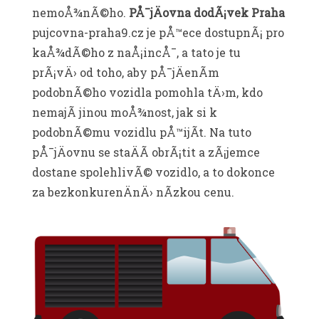
nemoÅ¾nÃ©ho.
PÅ¯jÄovna dodÃ¡vek Praha
pujcovna-praha9.cz
je pÅ™ece dostupnÃ¡ pro
kaÅ¾dÃ©ho z naÅ¡incÅ¯, a tato je tu
prÃ¡vÄ› od toho, aby pÅ¯jÄenÃ­m
podobnÃ©ho vozidla pomohla tÄ›m, kdo
nemajÃ­ jinou moÅ¾nost, jak si k
podobnÃ©mu vozidlu pÅ™ijÃ­t. Na tuto
pÅ¯jÄovnu se staÄÃ­ obrÃ¡tit a zÃ¡jemce
dostane spolehlivÃ© vozidlo, a to dokonce
za bezkonkurenÄnÄ› nÃ­zkou cenu.