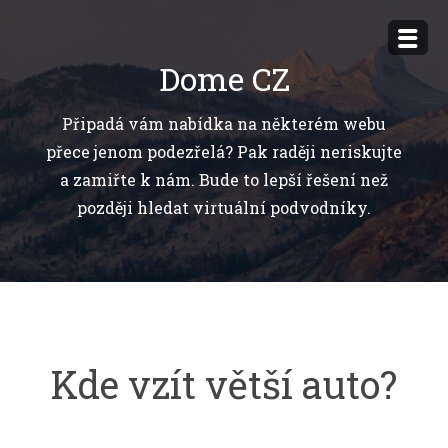
Přejít
k
Dome CZ
obsahu
webu
Připadá vám nabídka na některém webu
přece jenom podezřelá? Pak raději neriskujte
a zamiřte k nám. Bude to lepší řešení než
později hledat virtuální podvodníky.
Kde vzít větší auto?