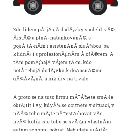
Zde lidem pÅ¯jÄujÃ­ dodÃ¡vky spolehlivÃ©,
ÄistÃ© a plnÄ› natankovanÃ©, s
pojiÅ¡tÄ›nÃ­m i asistenÄnÃ­ sluÅ¾bou, ba
klidnÄ› i s profesionÃ¡lnÃ­m Å¡ofÃ©rem. A
tÃ­m pomÃ¡hajÃ­ vÅ¡em tÄ›m, kdo
potÅ™ebujÃ­ dodÃ¡vku k doÄasnÃ©mu
uÅ¾Ã­vÃ¡nÃ­, a nikoliv na trvalo.
A proto se na tuto firmu mÅ¯Å¾ete smÄ›le
obrÃ¡tit i vy, kdyÅ¾ se ocitnete v situaci, v
nÃ­Å¾ toho mÃ¡te pÅ™estÄ›hovat vÃ­c,
neÅ¾ kolik jste toho se svÃ½m vlastnÃ­m
autem schopni pobrat. Nebudete urÄitÄ›