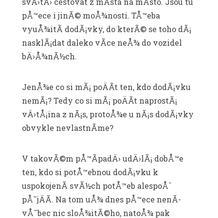
svÄ›tÄ› cestovat z mÃ­sta na mÃ­sto. Jsou tu
pÅ™ece i jinÃ© moÅ¾nosti. TÅ™eba
vyuÅ¾itÃ­ dodÃ¡vky, do kterÃ© se toho dÃ¡
nasklÃ¡dat daleko vÃ­ce neÅ¾ do vozidel
bÄ›Å¾nÃ½ch.
JenÅ¾e co si mÃ¡ poÄÃ­t ten, kdo dodÃ¡vku
nemÃ¡? Tedy co si mÃ¡ poÄÃ­t naprostÃ¡
vÄ›tÅ¡ina z nÃ¡s, protoÅ¾e u nÃ¡s dodÃ¡vky
obvykle nevlastnÃ­me?
V takovÃ©m pÅ™Ã­padÄ› udÄ›lÃ¡ dobÅ™e
ten, kdo si potÅ™ebnou dodÃ¡vku k
uspokojenÃ­ svÃ½ch potÅ™eb alespoÅˆ
pÅ¯jÄÃ­. Na tom uÅ¾ dnes pÅ™ece nenÃ­
vÅ¯bec nic sloÅ¾itÃ©ho, natoÅ¾ pak