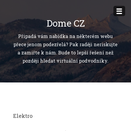
Přejít
k
Dome CZ
obsahu
webu
Připadá vám nabídka na některém webu
přece jenom podezřelá? Pak raději neriskujte
a zamiřte k nám. Bude to lepší řešení než
později hledat virtuální podvodníky.
Elektro