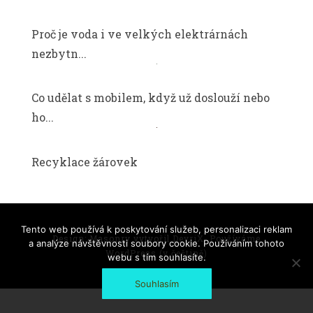
Proč je voda i ve velkých elektrárnách
nezbytn...
Co udělat s mobilem, když už doslouží nebo
ho...
Recyklace žárovek
Tento web používá k poskytování služeb, personalizaci reklam
Design: Masonry vytvořil
DevriX
.
Používáme
a analýze návštěvnosti soubory cookie. Používáním tohoto
WordPress (v češtině)
webu s tím souhlasíte.
Souhlasím