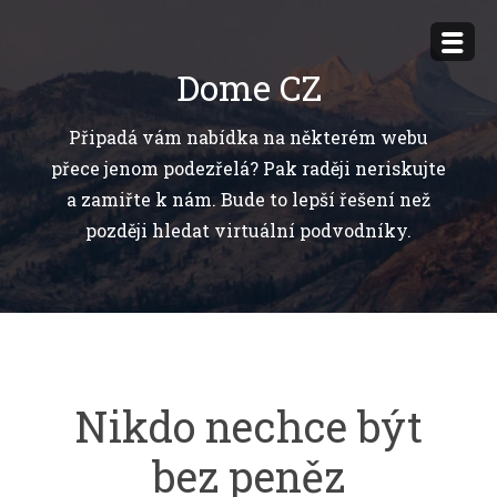
Přejít
k
Dome CZ
obsahu
webu
Připadá vám nabídka na některém webu
přece jenom podezřelá? Pak raději neriskujte
a zamiřte k nám. Bude to lepší řešení než
později hledat virtuální podvodníky.
Nikdo nechce být
bez peněz