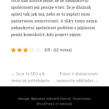
totiž nad slunce jasné, že se nebankovní
společnosti její peníze vrátí. Že je dlužník
splatí tak, jak má, nebo se to zaplatí onou
zastavenou nemovitostí. A díky tomu nemá
nebankovní společnost problém s půjčením
peněz komukoliv, kdo projeví zájem.
3/5 - (12 votes)
Navigace
←
Co je to SEO a k
Práce v domácnosti
čemu jej potřebujete
nemusíte odkládat
→
příspěvku
Design: Masonry vytvořil
DevriX
.
Používáme
WordPress (v češtině)