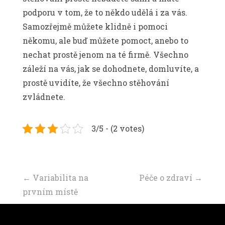
podporu v tom, že to někdo udělá i za vás.
Samozřejmě můžete klidně i pomoci
někomu, ale buď můžete pomoct, anebo to
nechat prostě jenom na té firmě. Všechno
záleží na vás, jak se dohodnete, domluvíte, a
prostě uvidíte, že všechno stěhování
zvládnete.
3/5 - (2 votes)
Navigace
←
Variabilita na
Péče o zdraví
→
prvním místě
příspěvku