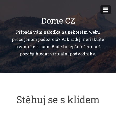
Přejít
k
Dome CZ
obsahu
webu
Připadá vám nabídka na některém webu
přece jenom podezřelá? Pak raději neriskujte
a zamiřte k nám. Bude to lepší řešení než
později hledat virtuální podvodníky.
Stěhuj se s klidem