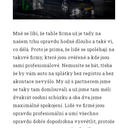
Mně se líbí, že tahle firma už je tady na
našem trhu opravdu hodně dlouho a také ví,
co dělá. Proto je prima, že lidé se spoléhají na
takové firmy, které jsou ověřené a kde jsou
samí profesionálové. Nemusíte se bát, třeba
že by vám auto na splátky bez registru a bez
akontace nevyšlo. My už s partnerem jsme
se taky tam domlouvali a už jsme tam měli
dvakrát osobní schůzku a oba dva jsme
maximálně spokojení. Lidé ve firmě jsou
opravdu profesionální a umí všechno
opravdu dobře dopodrobna vysvětlit, protože