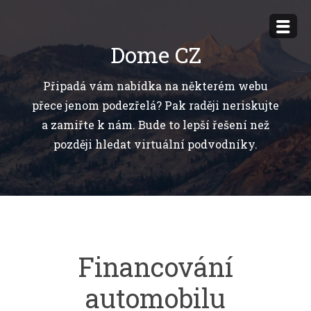
Přejít
k
Dome CZ
obsahu
webu
Připadá vám nabídka na některém webu
přece jenom podezřelá? Pak raději neriskujte
a zamiřte k nám. Bude to lepší řešení než
později hledat virtuální podvodníky.
Financování
automobilu