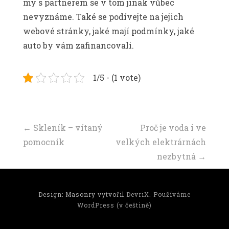
my s partnerem se v tom jinak vůbec
nevyznáme. Také se podívejte na jejich
webové stránky, jaké mají podmínky, jaké
auto by vám zafinancovali.
1/5 - (1 vote)
Navigace
←
Skleník – vítaný
Proč je voda i ve
pomocník
velkých elektrárnách
příspěvku
nezbytná
→
Design: Masonry vytvořil
DevriX
.
Používáme
WordPress (v češtině)