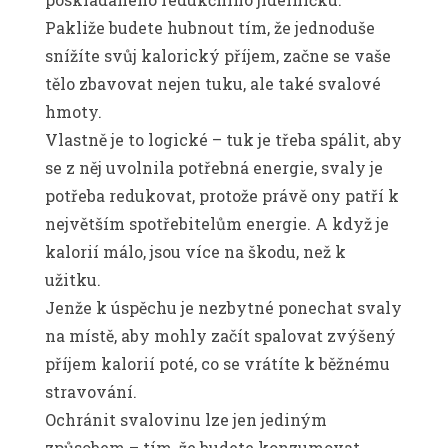
Pakliže budete hubnout tím, že jednoduše
snížíte svůj kalorický příjem, začne se vaše
tělo zbavovat nejen tuku, ale také svalové
hmoty.
Vlastně je to logické – tuk je třeba spálit, aby
se z něj uvolnila potřebná energie, svaly je
potřeba redukovat, protože právě ony patří k
největším spotřebitelům energie. A když je
kalorií málo, jsou více na škodu, než k
užitku.
Jenže k úspěchu je nezbytné ponechat svaly
na místě, aby mohly začít spalovat zvýšený
příjem kalorií poté, co se vrátíte k běžnému
stravování.
Ochránit svalovinu lze jen jediným
způsobem – tím, že budete konzumovat