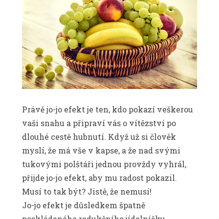
Právě jo-jo efekt je ten, kdo pokazí veškerou
vaši snahu a připraví vás o vítězství po
dlouhé cestě hubnutí. Když už si člověk
myslí, že má vše v kapse, a že nad svými
tukovými polštáři jednou provždy vyhrál,
přijde jo-jo efekt, aby mu radost pokazil.
Musí to tak být? Jistě, že nemusí!
Jo-jo efekt je důsledkem špatně
poskládaného redukčního jídelníčku.