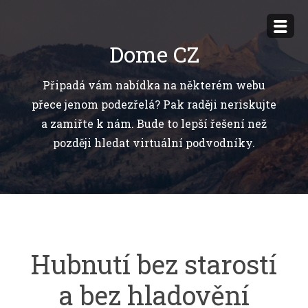
Přejít
k
Dome CZ
obsahu
webu
Připadá vám nabídka na některém webu
přece jenom podezřelá? Pak raději neriskujte
a zamiřte k nám. Bude to lepší řešení než
později hledat virtuální podvodníky.
Hubnutí bez starostí
a bez hladovění