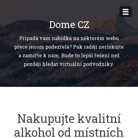
Přejít
k
Dome CZ
obsahu
webu
Připadá vám nabídka na některém webu
přece jenom podezřelá? Pak raději neriskujte
a zamiřte k nám. Bude to lepší řešení než
později hledat virtuální podvodníky.
Nakupujte kvalitní
alkohol od místních