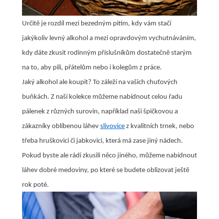
Určitě je rozdíl mezi bezedným pitím, kdy vám stačí
jakýkoliv levný alkohol a mezi opravdovým vychutnáváním,
kdy dáte zkusit rodinným příslušníkům dostatečně starým
na to, aby pili, přátelům nebo i kolegům z práce.
Jaký alkohol ale koupit? To záleží na vašich chuťových
buňkách. Z naší kolekce můžeme nabídnout celou řadu
pálenek z různých surovin, například naši špičkovou a
zákazníky oblíbenou láhev
slivovice
z kvalitních trnek, nebo
třeba hruškovici či jabkovici, která má zase jiný nádech.
Pokud byste ale rádi zkusili něco jiného, můžeme nabídnout
láhev dobré medoviny, po které se budete oblizovat ještě
rok poté.