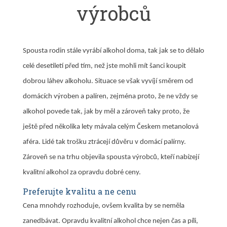
výrobců
Spousta rodin stále vyrábí alkohol doma, tak jak se to dělalo
celé desetiletí před tím, než jste mohli mít šanci koupit
dobrou láhev alkoholu.
Situace se však vyvíjí směrem od
domácích výroben a palíren, zejména proto, že ne vždy se
alkohol povede tak, jak by měl a zároveň taky proto, že
ještě před několika lety mávala celým Českem metanolová
aféra. Lidé tak trošku ztrácejí důvěru v domácí palírny.
Zároveň se na trhu objevila spousta výrobců, kteří nabízejí
kvalitní alkohol za opravdu dobré ceny.
Preferujte kvalitu a ne cenu
Cena mnohdy rozhoduje, ovšem kvalita by se neměla
zanedbávat. Opravdu kvalitní alkohol chce nejen čas a píli,