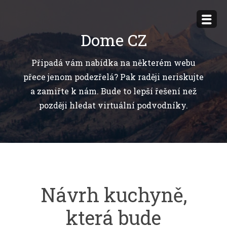
Přejít
k
Dome CZ
obsahu
webu
Připadá vám nabídka na některém webu
přece jenom podezřelá? Pak raději neriskujte
a zamiřte k nám. Bude to lepší řešení než
později hledat virtuální podvodníky.
Návrh kuchyně,
která bude